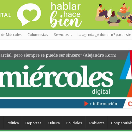
 de Miércoles
Columnistas
Servicios
La agenda ¿A dónde ir? para este 
a
Política
Deportes
Cultura
Policiales
Ambiente
Cooperativ