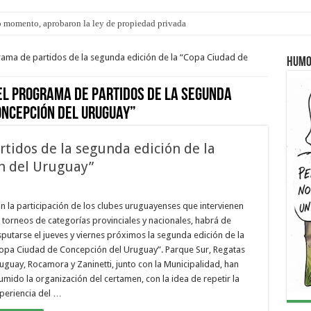
 momento, aprobaron la ley de propiedad privada
s: el 35% de los 90 niños, niñas y adolescentes que esperan una familia tiene CU
rama de partidos de la segunda edición de la “Copa Ciudad de
Humo
el programa de partidos de la segunda
Concepción del Uruguay”
tidos de la segunda edición de la
n del Uruguay”
n la participación de los clubes uruguayenses que intervienen
 torneos de categorías provinciales y nacionales, habrá de
sputarse el jueves y viernes próximos la segunda edición de la
opa Ciudad de Concepción del Uruguay”. Parque Sur, Regatas
uguay, Rocamora y Zaninetti, junto con la Municipalidad, han
umido la organización del certamen, con la idea de repetir la
periencia del …