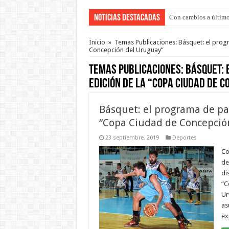
Noticias Destacadas
Con cambios a último
Adopción en Entre Río
Inicio
»
Temas Publicaciones: Básquet: el prog
Concepción del Uruguay”
Temas Publicaciones:
Básquet: 
edición de la “Copa Ciudad de 
Básquet: el programa de par
“Copa Ciudad de Concepció
23 septiembre, 2019
Deportes
Co
de
di
“C
Ur
as
ex