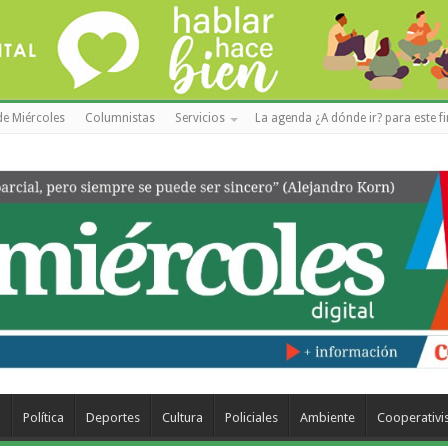
de Miércoles
Columnistas
Servicios
La agenda ¿A dónde ir? para este f
a
Política
Deportes
Cultura
Policiales
Ambiente
Cooperativ