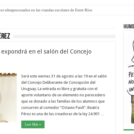
los ultraprocesados en las viandas escolares de Entre Ríos
 “La Runfla de los Macanos”
Humo
érez
 expondrá en el salón del Concejo
Será este viernes 31 de agosto a las 19 en el salón
del Concejo Deliberante de Concepción del
Uruguay. La entrada es libre y gratuita con el
aporte voluntario de un elemento no perecedero
que se donado a las familias de los alumnos que
concurren al comedor “Octavio Paoli”. Beatriz
Pérez es una de las creadoras de la ley 24.901 …
Leer Más »