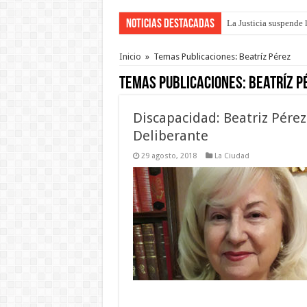
Noticias Destacadas
La Justicia suspende 
Se presentará la obra
Inicio
»
Temas Publicaciones: Beatríz Pérez
Temas Publicaciones:
Beatríz P
Discapacidad: Beatriz Pérez
Deliberante
29 agosto, 2018
La Ciudad