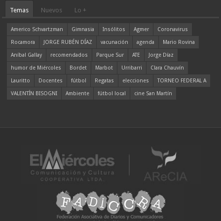
Temas
Nuevos
Lo +
Americo Schvartzman
Gimnasia
Insólitos
Agmer
Coronavirus
Rocamora
JORGE RUBÉN DÍAZ
vacunación
agenda
Mario Rovina
Aníbal Gallay
recomendados
Parque Sur
ATE
Jorge Díaz
humor de Miércoles
Bordet
Marbot
Urribarri
Clara Chauvín
Lauritto
Docentes
fútbol
Regatas
elecciones
TORNEO FEDERAL A
VALENTÍN BISOGNI
Ambiente
fútbol local
cine San Martín