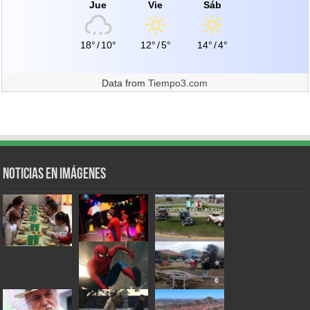
Jue
Vie
Sáb
18°
/
10°
12°
/
5°
14°
/
4°
Data from
Tiempo3.com
Noticias en Imágenes