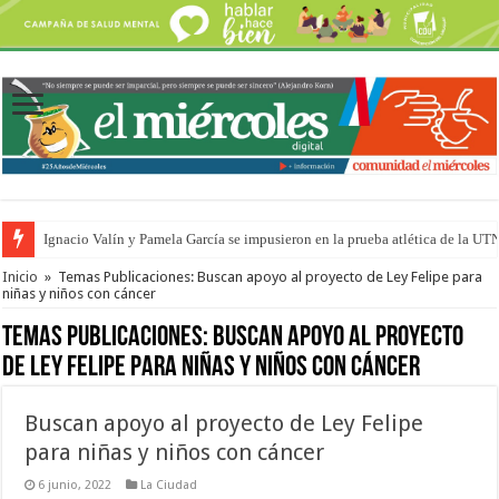
Ignacio Valín y Pamela García se impusieron en la prueba atlética de la UT
Traigo el litoral en mi canción: 100 años de Aníbal Sampayo
Inicio
»
Temas Publicaciones: Buscan apoyo al proyecto de Ley Felipe para
niñas y niños con cáncer
Temas Publicaciones:
Buscan apoyo al proyecto
de Ley Felipe para niñas y niños con cáncer
Buscan apoyo al proyecto de Ley Felipe
para niñas y niños con cáncer
6 junio, 2022
La Ciudad