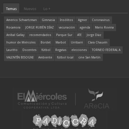
Temas
Nuevos
Lo +
Americo Schvartzman
Gimnasia
Insólitos
Agmer
Coronavirus
Rocamora
JORGE RUBÉN DÍAZ
vacunación
agenda
Mario Rovina
Aníbal Gallay
recomendados
Parque Sur
ATE
Jorge Díaz
humor de Miércoles
Bordet
Marbot
Urribarri
Clara Chauvín
Lauritto
Docentes
fútbol
Regatas
elecciones
TORNEO FEDERAL A
VALENTÍN BISOGNI
Ambiente
fútbol local
cine San Martín