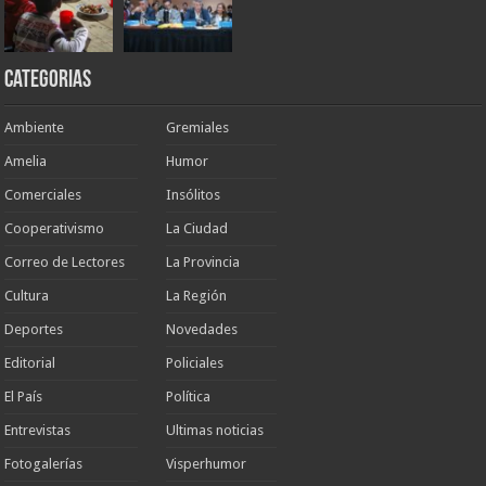
Categorias
Ambiente
Gremiales
Amelia
Humor
Comerciales
Insólitos
Cooperativismo
La Ciudad
Correo de Lectores
La Provincia
Cultura
La Región
Deportes
Novedades
Editorial
Policiales
El País
Política
Entrevistas
Ultimas noticias
Fotogalerías
Visperhumor