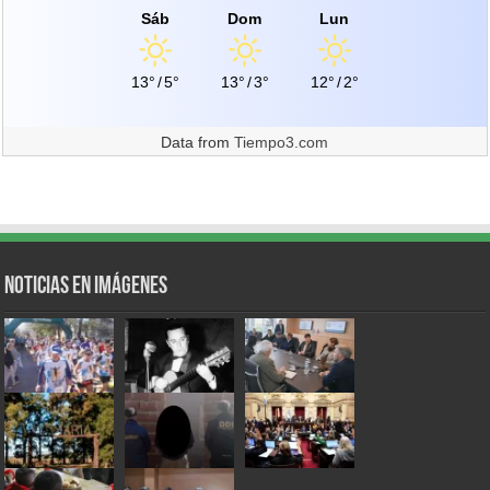
Sáb
Dom
Lun
13°
/
5°
13°
/
3°
12°
/
2°
Data from
Tiempo3.com
Noticias en Imágenes