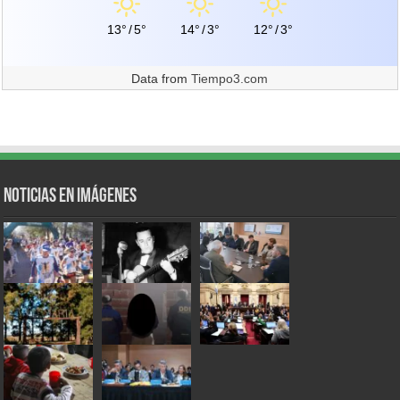
13°
/
5°
14°
/
3°
12°
/
3°
Data from
Tiempo3.com
Noticias en Imágenes