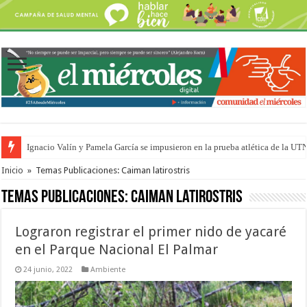
Ignacio Valín y Pamela García se impusieron en la prueba atlética de la UT
Traigo el litoral en mi canción: 100 años de Aníbal Sampayo
Inicio
»
Temas Publicaciones: Caiman latirostris
Temas Publicaciones:
Caiman latirostris
Lograron registrar el primer nido de yacaré
en el Parque Nacional El Palmar
24 junio, 2022
Ambiente