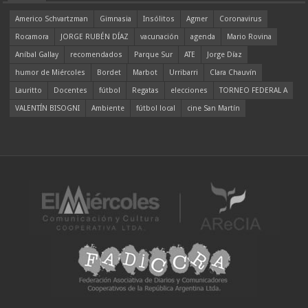
Americo Schvartzman
Gimnasia
Insólitos
Agmer
Coronavirus
Rocamora
JORGE RUBÉN DÍAZ
vacunación
agenda
Mario Rovina
Aníbal Gallay
recomendados
Parque Sur
ATE
Jorge Díaz
humor de Miércoles
Bordet
Marbot
Urribarri
Clara Chauvín
Lauritto
Docentes
fútbol
Regatas
elecciones
TORNEO FEDERAL A
VALENTÍN BISOGNI
Ambiente
fútbol local
cine San Martín