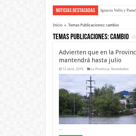
Noticias Destacadas
Ignacio Valín y Pamel
Traigo el litoral en 
Inicio
»
Temas Publicaciones: cambio
Temas Publicaciones:
cambio
Advierten que en la Provinci
mantendrá hasta julio
12 abril, 2016
La Provincia
,
Novedades
…