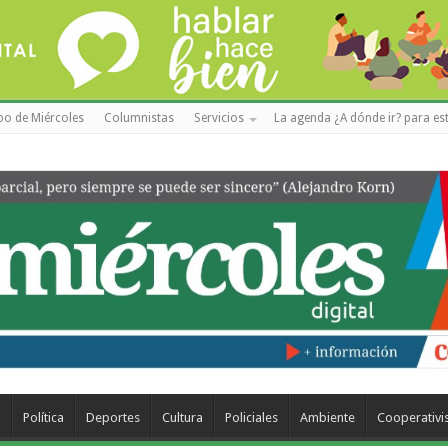
po de Miércoles
Columnistas
Servicios
La agenda ¿A dónde ir? para est
a
Política
Deportes
Cultura
Policiales
Ambiente
Cooperativ