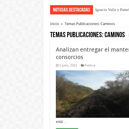
Noticias Destacadas
Ignacio Valín y Pamel
Traigo el litoral en 
Inicio
»
Temas Publicaciones: Caminos
Temas Publicaciones:
Caminos
Analizan entregar el mante
consorcios
5 julio, 2022
Política
está …