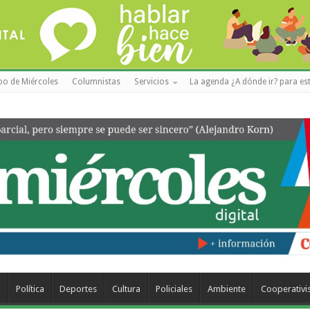
po de Miércoles
Columnistas
Servicios
La agenda ¿A dónde ir? para est
a
Política
Deportes
Cultura
Policiales
Ambiente
Cooperativ