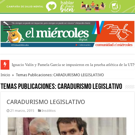
Ignacio Valín y Pamela García se impusieron en la prueba atlética de la UT
Traigo el litoral en mi canción: 100 años de Aníbal Sampayo
Inicio
»
Temas Publicaciones: CARADURISMO LEGISLATIVO
Temas Publicaciones:
CARADURISMO LEGISLATIVO
CARADURISMO LEGISLATIVO
21 marzo, 2015
Insólitos