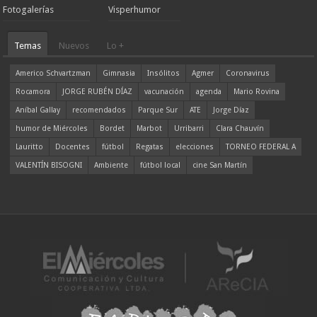
Fotogalerías
Visperhumor
Temas
Nuevos
Lo +
Americo Schvartzman
Gimnasia
Insólitos
Agmer
Coronavirus
Rocamora
JORGE RUBÉN DÍAZ
vacunación
agenda
Mario Rovina
Aníbal Gallay
recomendados
Parque Sur
ATE
Jorge Díaz
humor de Miércoles
Bordet
Marbot
Urribarri
Clara Chauvín
Lauritto
Docentes
fútbol
Regatas
elecciones
TORNEO FEDERAL A
VALENTÍN BISOGNI
Ambiente
fútbol local
cine San Martín