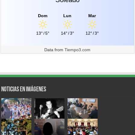
Dom
Lun
Mar
13°
/
5°
14°
/
3°
12°
/
3°
Data from
Tiempo3.com
Noticias en Imágenes