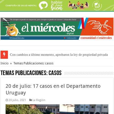
Con cambios a último momento, aprobaron la ley de propiedad privada
Adopción en Entre Ríos: el 35% de los 90 niños, niñas y adolescentes que 
Inicio
»
Temas Publicaciones: casos
Temas Publicaciones:
casos
20 de julio: 17 casos en el Departamento
Uruguay
20 julio, 2021
La Región