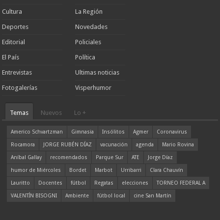
Cultura
La Región
Deportes
Novedades
Editorial
Policiales
El País
Política
Entrevistas
Ultimas noticias
Fotogalerías
Visperhumor
Temas
Nuevos
Lo +
Americo Schvartzman
Gimnasia
Insólitos
Agmer
Coronavirus
Rocamora
JORGE RUBÉN DÍAZ
vacunación
agenda
Mario Rovina
Aníbal Gallay
recomendados
Parque Sur
ATE
Jorge Díaz
humor de Miércoles
Bordet
Marbot
Urribarri
Clara Chauvín
Lauritto
Docentes
fútbol
Regatas
elecciones
TORNEO FEDERAL A
VALENTÍN BISOGNI
Ambiente
fútbol local
cine San Martín