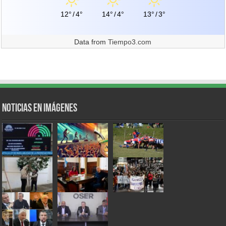
12°
/
4°
14°
/
4°
13°
/
3°
Data from
Tiempo3.com
Noticias en Imágenes