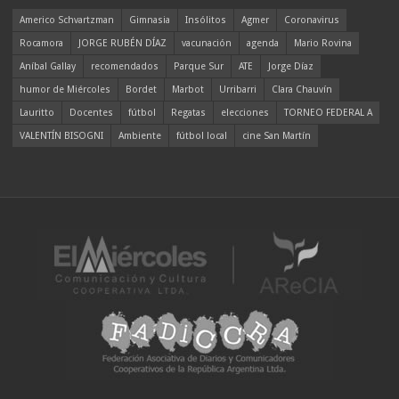
Americo Schvartzman
Gimnasia
Insólitos
Agmer
Coronavirus
Rocamora
JORGE RUBÉN DÍAZ
vacunación
agenda
Mario Rovina
Aníbal Gallay
recomendados
Parque Sur
ATE
Jorge Díaz
humor de Miércoles
Bordet
Marbot
Urribarri
Clara Chauvín
Lauritto
Docentes
fútbol
Regatas
elecciones
TORNEO FEDERAL A
VALENTÍN BISOGNI
Ambiente
fútbol local
cine San Martín