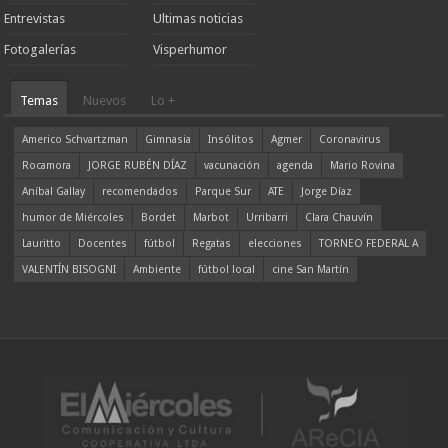
Entrevistas
Ultimas noticias
Fotogalerías
Visperhumor
Temas
Nuevos
Lo +
Americo Schvartzman
Gimnasia
Insólitos
Agmer
Coronavirus
Rocamora
JORGE RUBÉN DÍAZ
vacunación
agenda
Mario Rovina
Aníbal Gallay
recomendados
Parque Sur
ATE
Jorge Díaz
humor de Miércoles
Bordet
Marbot
Urribarri
Clara Chauvín
Lauritto
Docentes
fútbol
Regatas
elecciones
TORNEO FEDERAL A
VALENTÍN BISOGNI
Ambiente
fútbol local
cine San Martín