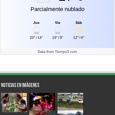
Parcialmente nublado
Jue
Vie
Sáb
20°
/
14°
19°
/
9°
12°
/
4°
Data from
Tiempo3.com
Noticias en Imágenes