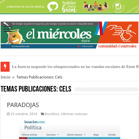
La Justicia suspende los ultraprocesados en las viandas escolares de Entre 
Se presentará la obra “La Runfla de los Macanos”
Inicio
»
Temas Publicaciones: Cels
Temas Publicaciones:
Cels
PARADOJAS
25 octubre, 2014
Insólitos
,
Ultimas noticias