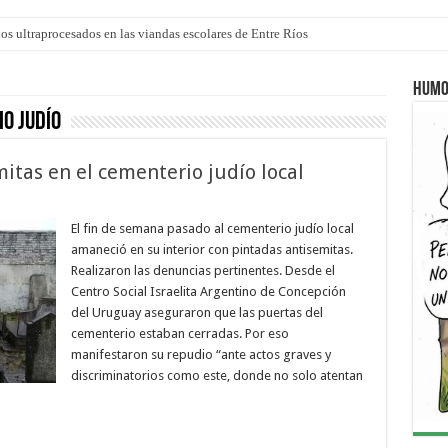
los ultraprocesados en las viandas escolares de Entre Ríos
 “La Runfla de los Macanos”
Humo
o judío
itas en el cementerio judío local
El fin de semana pasado al cementerio judío local
amaneció en su interior con pintadas antisemitas.
Realizaron las denuncias pertinentes. Desde el
Centro Social Israelita Argentino de Concepción
del Uruguay aseguraron que las puertas del
cementerio estaban cerradas. Por eso
manifestaron su repudio “ante actos graves y
discriminatorios como este, donde no solo atentan