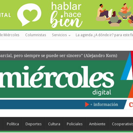
de Miércoles
Columnistas
Servicios
La agenda ¿A dónde ir? para este f
a
Política
Deportes
Cultura
Policiales
Ambiente
Cooperativ