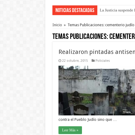
Noticias Destacadas
La Justicia suspende 
Se presentará la obra
Inicio
»
Temas Publicaciones: cementerio judío
Temas Publicaciones:
cementeri
Realizaron pintadas antisem
22 octubre, 2015
Policiales
contra el Pueblo Judío sino que …
Leer Más »