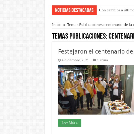
Noticias Destacadas
Con cambios a último
Adopción en Entre Río
Inicio
»
Temas Publicaciones: centenario de la
Temas Publicaciones:
centenari
Festejaron el centenario de
4 diciembre, 2021
Cultura
Leer Más »