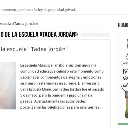
 momento, aprobaron la ley de propiedad privada
s: el 35% de los 90 niños, niñas y adolescentes que esperan una familia tiene CU
 escuela «Tadea Jordán»
Humo
o de la escuela «Tadea Jordán»
 la escuela "Tadea Jordán"
La Escuela Municipal arribó a sus cien años y la
comunidad educativa celebró este momento como
debía hacerlo: momentos de alegría y emociones
se vivieron este viernes en su sede. El aniversario
de la Escuela Municipal Tadea Jordán fue el pasado
9 de mayo, pero la pandemia jugó una mala
pasada. Acertadamente las autoridades
postergaron las celebraciones para este viernes …