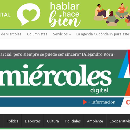
 de Miércoles
Columnistas
Servicios
La agenda ¿A dónde ir? para este 
a
Política
Deportes
Cultura
Policiales
Ambiente
Cooperativ