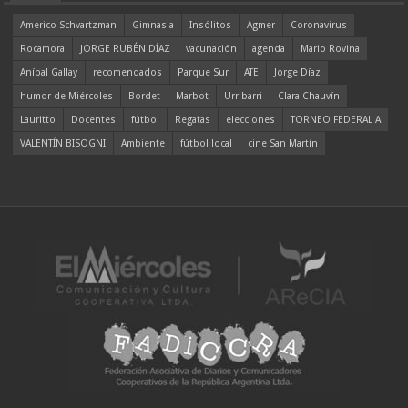
Americo Schvartzman
Gimnasia
Insólitos
Agmer
Coronavirus
Rocamora
JORGE RUBÉN DÍAZ
vacunación
agenda
Mario Rovina
Aníbal Gallay
recomendados
Parque Sur
ATE
Jorge Díaz
humor de Miércoles
Bordet
Marbot
Urribarri
Clara Chauvín
Lauritto
Docentes
fútbol
Regatas
elecciones
TORNEO FEDERAL A
VALENTÍN BISOGNI
Ambiente
fútbol local
cine San Martín