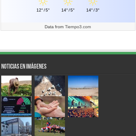
12°
/
5°
14°
/
5°
14°
/
3°
Data from
Tiempo3.com
Noticias en Imágenes