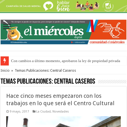
Con cambios a último momento, aprobaron la ley de propiedad privada
Adopción en Entre Ríos: el 35% de los 90 niños, niñas y adolescentes que 
Inicio
»
Temas Publicaciones: Central Caseros
Temas Publicaciones:
Central Caseros
Hace cinco meses empezaron con los
trabajos en lo que será el Centro Cultural
9 mayo, 2017
La Ciudad
,
Novedades