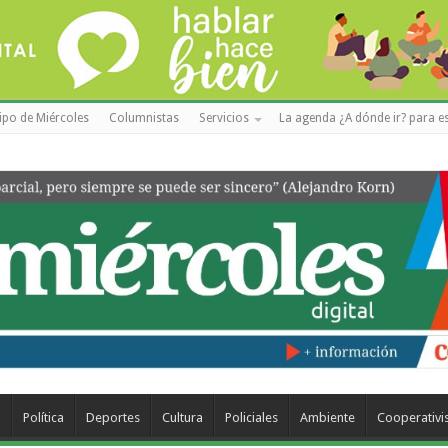
ipo de Miércoles
Columnistas
Servicios
La agenda ¿A dónde ir? para es
a
Política
Deportes
Cultura
Policiales
Ambiente
Cooperativ