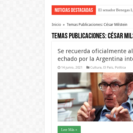
Noticias Destacadas
El senador Benegas Ly
El gobierno baja el ca
Inicio
»
Temas Publicaciones: César Milstein
Temas Publicaciones:
César Mil
Se recuerda oficialmente al
echado por la Argentina int
14 junio, 2021
Cultura
,
El País
,
Política
Leer Más »