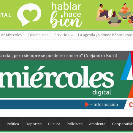
 de Miércoles
Columnistas
Servicios
La agenda ¿A dónde ir? para este 
a
Política
Deportes
Cultura
Policiales
Ambiente
Cooperativ