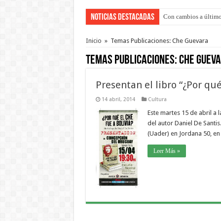
Noticias Destacadas
Con cambios a último
Adopción en Entre Río
Inicio
»
Temas Publicaciones: Che Guevara
Temas Publicaciones:
Che Guev
Presentan el libro “¿Por qué
14 abril, 2014
Cultura
Este martes 15 de abril a l
del autor Daniel De Santis
(Uader) en Jordana 50, en e
Leer Más »