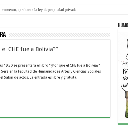
 momento, aprobaron la ley de propiedad privada
s: el 35% de los 90 niños, niñas y adolescentes que esperan una familia tiene CU
Humo
ara
 el CHE fue a Bolivia?”
as 19.30 se presentará el libro “¿Por qué el CHE fue a Bolivia?”
. Será en la Facultad de Humanidades Artes y Ciencias Sociales
l Salón de actos. La entrada es libre y gratuita.