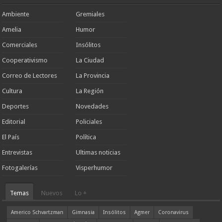
Ambiente
Gremiales
Amelia
Humor
Comerciales
Insólitos
Cooperativismo
La Ciudad
Correo de Lectores
La Provincia
Cultura
La Región
Deportes
Novedades
Editorial
Policiales
El País
Política
Entrevistas
Ultimas noticias
Fotogalerías
Visperhumor
Temas
Nuevos
Lo +
Americo Schvartzman
Gimnasia
Insólitos
Agmer
Coronavirus