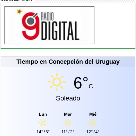
Tiempo en Concepción del Uruguay
6°
C
Soleado
Lun
Mar
Mié
14°
/
3°
11°
/
2°
12°
/
4°