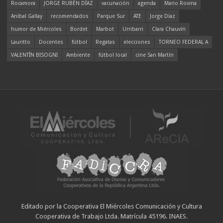
Rocamora
JORGE RUBÉN DÍAZ
vacunación
agenda
Mario Rovina
Aníbal Gallay
recomendados
Parque Sur
ATE
Jorge Díaz
humor de Miércoles
Bordet
Marbot
Urribarri
Clara Chauvín
Lauritto
Docentes
fútbol
Regatas
elecciones
TORNEO FEDERAL A
VALENTÍN BISOGNI
Ambiente
fútbol local
cine San Martín
Editado por la Cooperativa El Miércoles Comunicación y Cultura
Cooperativa de Trabajo Ltda. Matrícula 45196. INAES.