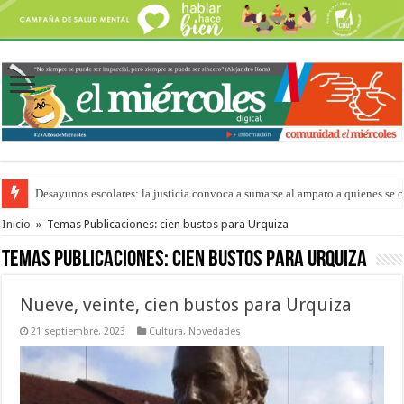
Desayunos escolares: la justicia convoca a sumarse al amparo a quienes se 
“La Feria en tu Barrio” para agostocon sus días y horarios
Inicio
»
Temas Publicaciones: cien bustos para Urquiza
Temas Publicaciones:
cien bustos para Urquiza
Nueve, veinte, cien bustos para Urquiza
21 septiembre, 2023
Cultura
,
Novedades