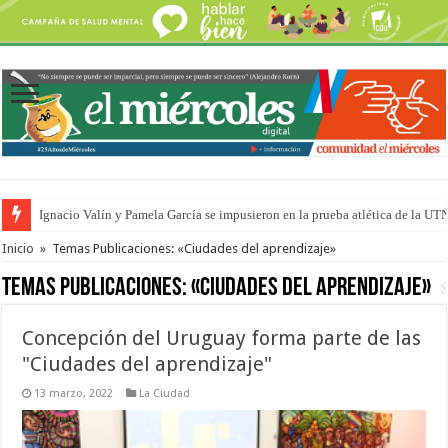
Ignacio Valín y Pamela García se impusieron en la prueba atlética de la UT
Traigo el litoral en mi canción: 100 años de Aníbal Sampayo
Inicio
»
Temas Publicaciones: «Ciudades del aprendizaje»
Temas Publicaciones:
«Ciudades del aprendizaje»
Concepción del Uruguay forma parte de las
"Ciudades del aprendizaje"
13 marzo, 2022
La Ciudad