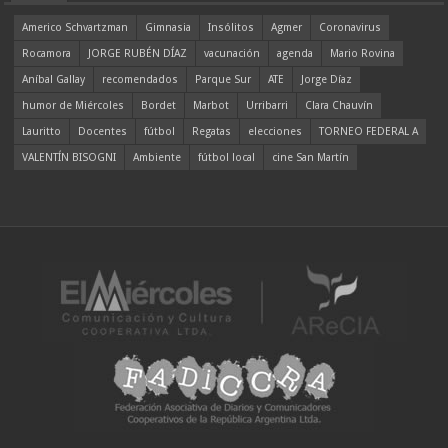
Americo Schvartzman
Gimnasia
Insólitos
Agmer
Coronavirus
Rocamora
JORGE RUBÉN DÍAZ
vacunación
agenda
Mario Rovina
Aníbal Gallay
recomendados
Parque Sur
ATE
Jorge Díaz
humor de Miércoles
Bordet
Marbot
Urribarri
Clara Chauvín
Lauritto
Docentes
fútbol
Regatas
elecciones
TORNEO FEDERAL A
VALENTÍN BISOGNI
Ambiente
fútbol local
cine San Martín