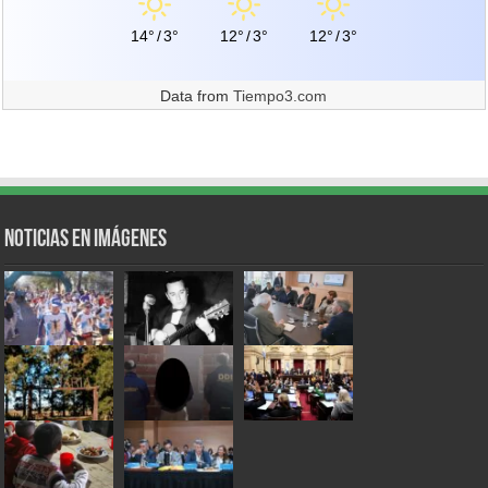
14°
/
3°
12°
/
3°
12°
/
3°
Data from
Tiempo3.com
Noticias en Imágenes