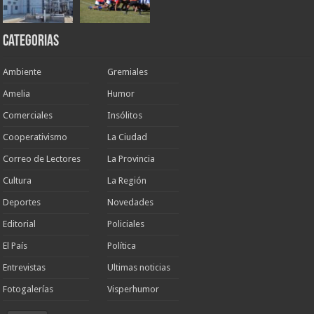
Categorias
Ambiente
Gremiales
Amelia
Humor
Comerciales
Insólitos
Cooperativismo
La Ciudad
Correo de Lectores
La Provincia
Cultura
La Región
Deportes
Novedades
Editorial
Policiales
El País
Política
Entrevistas
Ultimas noticias
Fotogalerías
Visperhumor