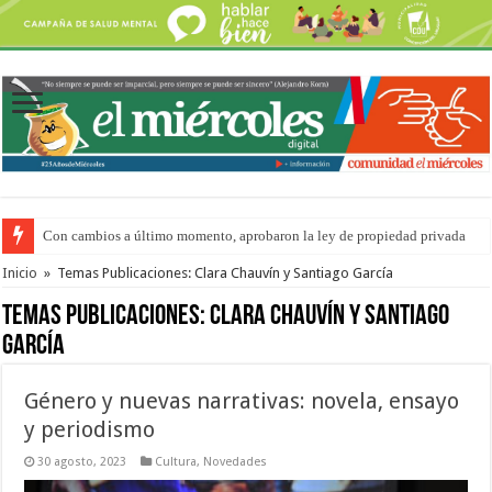
Con cambios a último momento, aprobaron la ley de propiedad privada
Adopción en Entre Ríos: el 35% de los 90 niños, niñas y adolescentes que 
Inicio
»
Temas Publicaciones: Clara Chauvín y Santiago García
Temas Publicaciones:
Clara Chauvín y Santiago
García
Género y nuevas narrativas: novela, ensayo
y periodismo
30 agosto, 2023
Cultura
,
Novedades