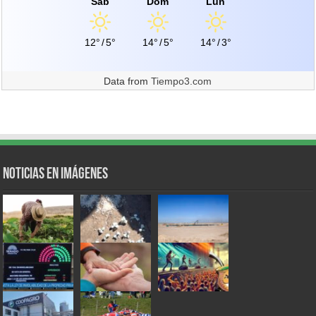
Sáb
Dom
Lun
12°
/
5°
14°
/
5°
14°
/
3°
Data from
Tiempo3.com
Noticias en Imágenes