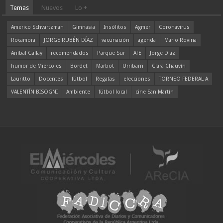
Temas
Nuevos
Lo +
Americo Schvartzman
Gimnasia
Insólitos
Agmer
Coronavirus
Rocamora
JORGE RUBÉN DÍAZ
vacunación
agenda
Mario Rovina
Aníbal Gallay
recomendados
Parque Sur
ATE
Jorge Díaz
humor de Miércoles
Bordet
Marbot
Urribarri
Clara Chauvín
Lauritto
Docentes
fútbol
Regatas
elecciones
TORNEO FEDERAL A
VALENTÍN BISOGNI
Ambiente
fútbol local
cine San Martín