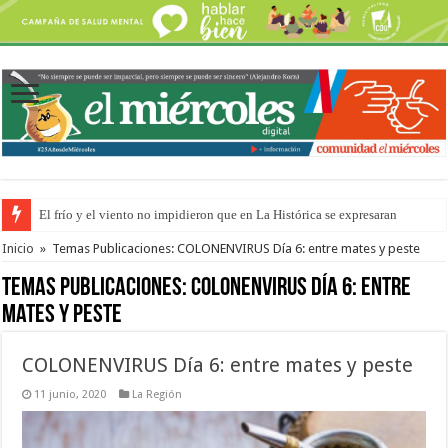
El frío y el viento no impidieron que en La Histórica se expresaran
OSER: Frigerio aseguró que mejoraron el servicio, redujeron el déficit e
Inicio
»
Temas Publicaciones: COLONENVIRUS Día 6: entre mates y peste
Temas Publicaciones:
COLONENVIRUS Día 6: entre
mates y peste
COLONENVIRUS Día 6: entre mates y peste
11 junio, 2020
La Región