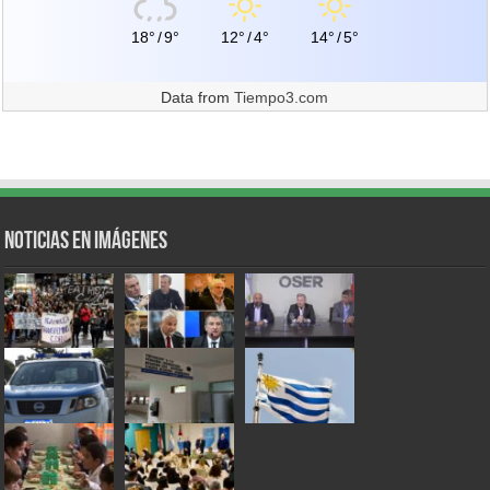
18°
/
9°
12°
/
4°
14°
/
5°
Data from
Tiempo3.com
Noticias en Imágenes