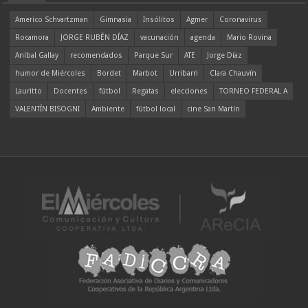
Americo Schvartzman
Gimnasia
Insólitos
Agmer
Coronavirus
Rocamora
JORGE RUBÉN DÍAZ
vacunación
agenda
Mario Rovina
Aníbal Gallay
recomendados
Parque Sur
ATE
Jorge Díaz
humor de Miércoles
Bordet
Marbot
Urribarri
Clara Chauvín
Lauritto
Docentes
fútbol
Regatas
elecciones
TORNEO FEDERAL A
VALENTÍN BISOGNI
Ambiente
fútbol local
cine San Martín