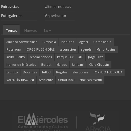
Entrevistas
Ultimas noticias
Fotogalerías
Visperhumor
Temas
Nuevos
Lo +
Americo Schvartzman
Gimnasia
Insólitos
Agmer
Coronavirus
Rocamora
JORGE RUBÉN DÍAZ
vacunación
agenda
Mario Rovina
Aníbal Gallay
recomendados
Parque Sur
ATE
Jorge Díaz
humor de Miércoles
Bordet
Marbot
Urribarri
Clara Chauvín
Lauritto
Docentes
fútbol
Regatas
elecciones
TORNEO FEDERAL A
VALENTÍN BISOGNI
Ambiente
fútbol local
cine San Martín