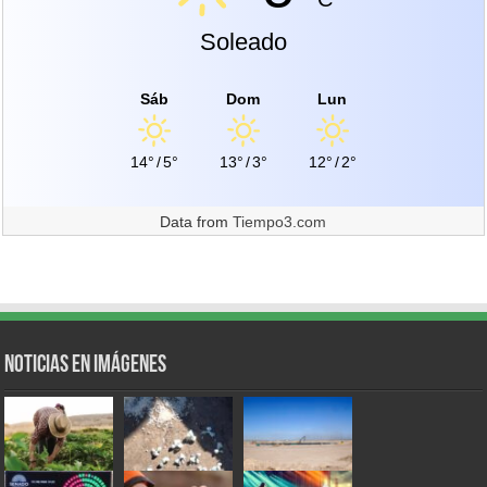
Soleado
Sáb
Dom
Lun
14°
/
5°
13°
/
3°
12°
/
2°
Data from
Tiempo3.com
Noticias en Imágenes