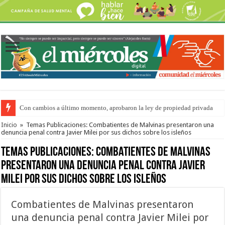
Con cambios a último momento, aprobaron la ley de propiedad privada
Adopción en Entre Ríos: el 35% de los 90 niños, niñas y adolescentes que 
Inicio
»
Temas Publicaciones: Combatientes de Malvinas presentaron una
denuncia penal contra Javier Milei por sus dichos sobre los isleños
Temas Publicaciones:
Combatientes de Malvinas
presentaron una denuncia penal contra Javier
Milei por sus dichos sobre los isleños
Combatientes de Malvinas presentaron
una denuncia penal contra Javier Milei por