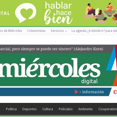
po de Miércoles
Columnistas
Servicios
La agenda ¿A dónde ir? para est
a
Política
Deportes
Cultura
Policiales
Ambiente
Cooperativ