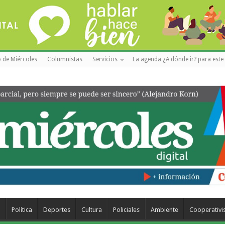
 de Miércoles
Columnistas
Servicios
La agenda ¿A dónde ir? para este 
a
Política
Deportes
Cultura
Policiales
Ambiente
Cooperativ