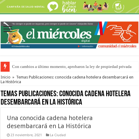
Con cambios a último momento, aprobaron la ley de propiedad privada
Adopción en Entre Ríos: el 35% de los 90 niños, niñas y adolescentes que 
Inicio
»
Temas Publicaciones: conocida cadena hotelera desembarcará en
La Histórica
Temas Publicaciones:
conocida cadena hotelera
desembarcará en La Histórica
Una conocida cadena hotelera
desembarcará en La Histórica
23 noviembre, 2021
La Ciudad