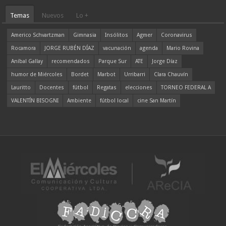
Temas
Nuevos
Lo +
Americo Schvartzman
Gimnasia
Insólitos
Agmer
Coronavirus
Rocamora
JORGE RUBÉN DÍAZ
vacunación
agenda
Mario Rovina
Aníbal Gallay
recomendados
Parque Sur
ATE
Jorge Díaz
humor de Miércoles
Bordet
Marbot
Urribarri
Clara Chauvín
Lauritto
Docentes
fútbol
Regatas
elecciones
TORNEO FEDERAL A
VALENTÍN BISOGNI
Ambiente
fútbol local
cine San Martín