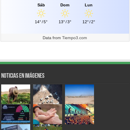
Sáb
Dom
Lun
14°
/
5°
13°
/
3°
12°
/
2°
Data from
Tiempo3.com
Noticias en Imágenes