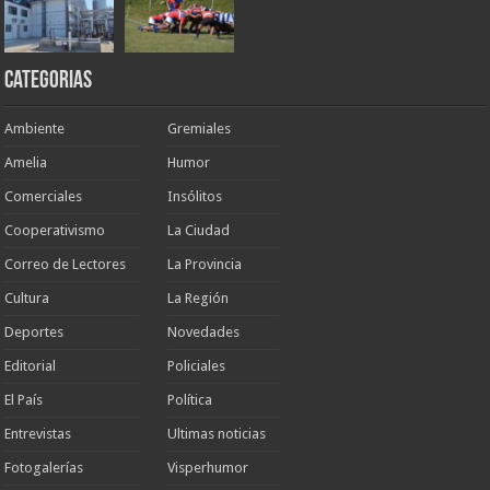
Categorias
Ambiente
Gremiales
Amelia
Humor
Comerciales
Insólitos
Cooperativismo
La Ciudad
Correo de Lectores
La Provincia
Cultura
La Región
Deportes
Novedades
Editorial
Policiales
El País
Política
Entrevistas
Ultimas noticias
Fotogalerías
Visperhumor