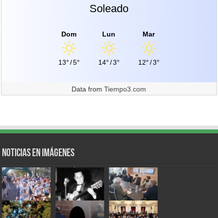
Soleado
Dom
Lun
Mar
13°
/
5°
14°
/
3°
12°
/
3°
Data from
Tiempo3.com
Noticias en Imágenes