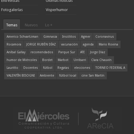
Entrevistas
Ultimas noticias
Fotogalerías
Visperhumor
Temas
Nuevos
Lo +
Americo Schvartzman
Gimnasia
Insólitos
Agmer
Coronavirus
Rocamora
JORGE RUBÉN DÍAZ
vacunación
agenda
Mario Rovina
Aníbal Gallay
recomendados
Parque Sur
ATE
Jorge Díaz
humor de Miércoles
Bordet
Marbot
Urribarri
Clara Chauvín
Lauritto
Docentes
fútbol
Regatas
elecciones
TORNEO FEDERAL A
VALENTÍN BISOGNI
Ambiente
fútbol local
cine San Martín