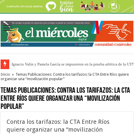
Ignacio Valín y Pamela García se impusieron en la prueba atlética de la UT
Traigo el litoral en mi canción: 100 años de Aníbal Sampayo
Inicio
»
Temas Publicaciones: Contra los tarifazos: la CTA Entre Ríos quiere
organizar una “movilización popular”
Temas Publicaciones:
Contra los tarifazos: la CTA
Entre Ríos quiere organizar una “movilización
popular”
Contra los tarifazos: la CTA Entre Ríos
quiere organizar una “movilización