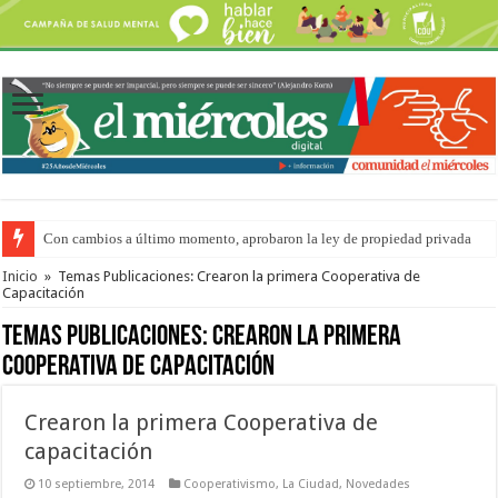
Con cambios a último momento, aprobaron la ley de propiedad privada
Adopción en Entre Ríos: el 35% de los 90 niños, niñas y adolescentes que 
Inicio
»
Temas Publicaciones: Crearon la primera Cooperativa de
Capacitación
Temas Publicaciones:
Crearon la primera
Cooperativa de Capacitación
Crearon la primera Cooperativa de
capacitación
10 septiembre, 2014
Cooperativismo
,
La Ciudad
,
Novedades