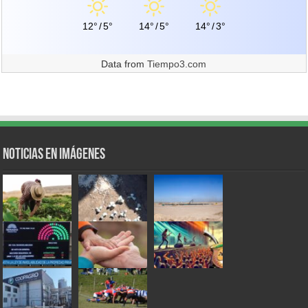
12°
/
5°
14°
/
5°
14°
/
3°
Data from
Tiempo3.com
Noticias en Imágenes