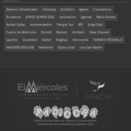
Americo Schvartzman
Gimnasia
Insólitos
Agmer
Coronavirus
Rocamora
JORGE RUBÉN DÍAZ
vacunación
agenda
Mario Rovina
Aníbal Gallay
recomendados
Parque Sur
ATE
Jorge Díaz
humor de Miércoles
Bordet
Marbot
Urribarri
Clara Chauvín
Lauritto
Docentes
fútbol
Regatas
elecciones
TORNEO FEDERAL A
VALENTÍN BISOGNI
Ambiente
fútbol local
cine San Martín