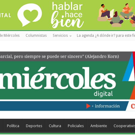
de Miércoles
Columnistas
Servicios
La agenda ¿A dónde ir? para este f
a
Política
Deportes
Cultura
Policiales
Ambiente
Cooperativ