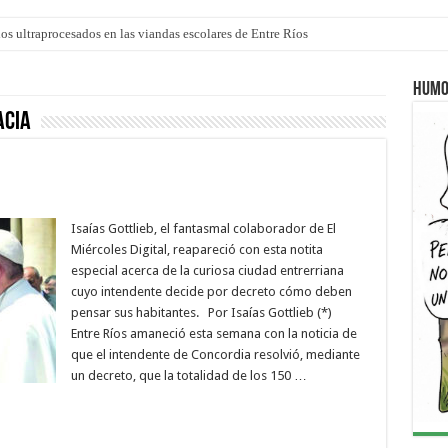
los ultraprocesados en las viandas escolares de Entre Ríos
 “La Runfla de los Macanos”
Humo
acia
Isaías Gottlieb, el fantasmal colaborador de El
Miércoles Digital, reapareció con esta notita
especial acerca de la curiosa ciudad entrerriana
cuyo intendente decide por decreto cómo deben
pensar sus habitantes. Por Isaías Gottlieb (*)
Entre Ríos amaneció esta semana con la noticia de
que el intendente de Concordia resolvió, mediante
un decreto, que la totalidad de los 150 …