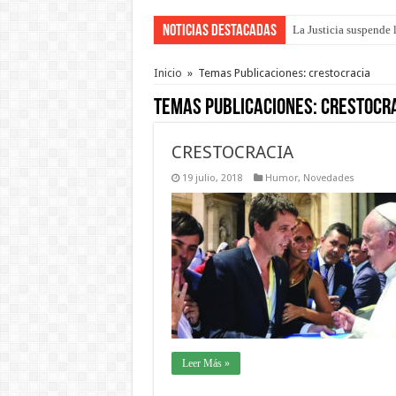
Noticias Destacadas
La Justicia suspende 
Se presentará la obra
Inicio
»
Temas Publicaciones: crestocracia
Temas Publicaciones:
crestocr
CRESTOCRACIA
19 julio, 2018
Humor
,
Novedades
Leer Más »