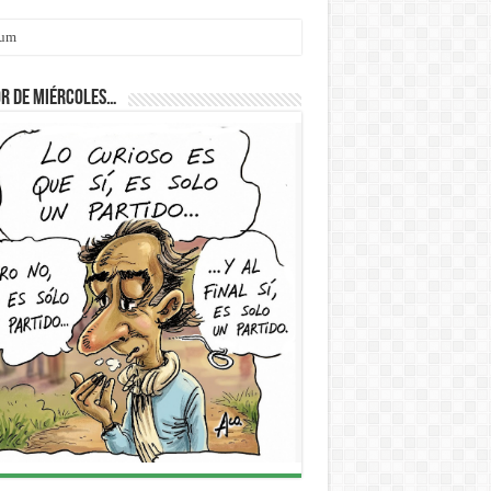
cum
r de Miércoles…