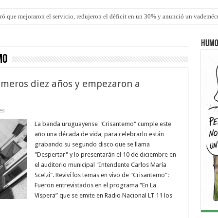
ró que mejoraron el servicio, redujeron el déficit en un 30% y anunció un vademé
ron una cirugía de reconstrucción torácica en el Hospital Urquiza
Humo
mo
rimeros diez años y empezaron a
es
La banda uruguayense "Crisantemo" cumple este
año una década de vida, para celebrarlo están
grabando su segundo disco que se llama
"Despertar" y lo presentarán el 10 de diciembre en
el auditorio municipal "Intendente Carlos María
Scelzi". Reviví los temas en vivo de "Crisantemo":
Fueron entrevistados en el programa “En La
Víspera” que se emite en Radio Nacional LT 11 los