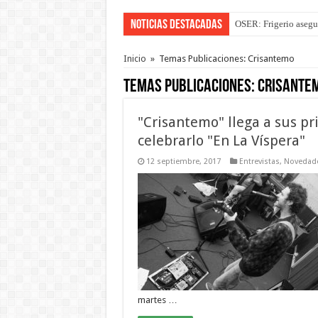
Noticias Destacadas
OSER: Frigerio asegu
Por primera vez hicie
Inicio
»
Temas Publicaciones: Crisantemo
Temas Publicaciones:
Crisante
"Crisantemo" llega a sus p
celebrarlo "En La Víspera"
12 septiembre, 2017
Entrevistas
,
Novedad
martes …