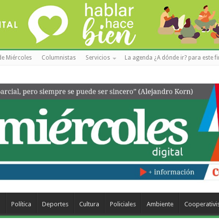
de Miércoles
Columnistas
Servicios
La agenda ¿A dónde ir? para este f
a
Política
Deportes
Cultura
Policiales
Ambiente
Cooperativ