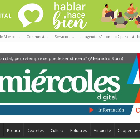
de Miércoles
Columnistas
Servicios
La agenda ¿A dónde ir? para este f
a
Política
Deportes
Cultura
Policiales
Ambiente
Cooperativ