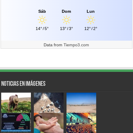
Sáb
Dom
Lun
14°
/
5°
13°
/
3°
12°
/
2°
Data from
Tiempo3.com
Noticias en Imágenes