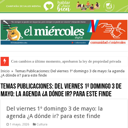
Con cambios a último momento, aprobaron la ley de propiedad privada
Adopción en Entre Ríos: el 35% de los 90 niños, niñas y adolescentes que 
Inicio
»
Temas Publicaciones: Del viernes 1º domingo 3 de mayo: la agenda
¿A dónde ir? para este finde
Temas Publicaciones:
Del viernes 1º domingo 3 de
mayo: la agenda ¿A dónde ir? para este finde
Del viernes 1º domingo 3 de mayo: la
agenda ¿A dónde ir? para este finde
1 mayo, 2026
Cultura