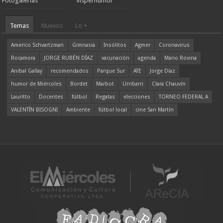
Fotogalerías
Visperhumor
Temas
Nuevos
Lo +
Americo Schvartzman
Gimnasia
Insólitos
Agmer
Coronavirus
Rocamora
JORGE RUBÉN DÍAZ
vacunación
agenda
Mario Rovina
Aníbal Gallay
recomendados
Parque Sur
ATE
Jorge Díaz
humor de Miércoles
Bordet
Marbot
Urribarri
Clara Chauvín
Lauritto
Docentes
fútbol
Regatas
elecciones
TORNEO FEDERAL A
VALENTÍN BISOGNI
Ambiente
fútbol local
cine San Martín