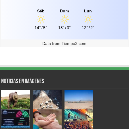
Sáb
Dom
Lun
14°
/
5°
13°
/
3°
12°
/
2°
Data from
Tiempo3.com
Noticias en Imágenes