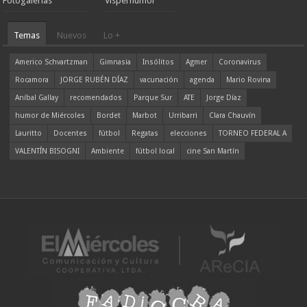
Fotogalerías
Visperhumor
Temas
Nuevos
Lo +
Americo Schvartzman
Gimnasia
Insólitos
Agmer
Coronavirus
Rocamora
JORGE RUBÉN DÍAZ
vacunación
agenda
Mario Rovina
Aníbal Gallay
recomendados
Parque Sur
ATE
Jorge Díaz
humor de Miércoles
Bordet
Marbot
Urribarri
Clara Chauvín
Lauritto
Docentes
fútbol
Regatas
elecciones
TORNEO FEDERAL A
VALENTÍN BISOGNI
Ambiente
fútbol local
cine San Martín