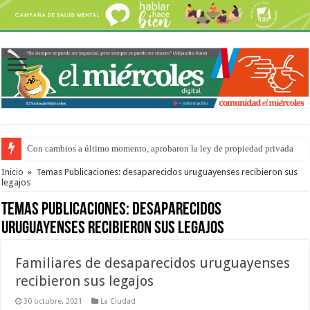
Con cambios a último momento, aprobaron la ley de propiedad privada
Adopción en Entre Ríos: el 35% de los 90 niños, niñas y adolescentes que 
Inicio
»
Temas Publicaciones: desaparecidos uruguayenses recibieron sus
legajos
Temas Publicaciones:
desaparecidos
uruguayenses recibieron sus legajos
Familiares de desaparecidos uruguayenses
recibieron sus legajos
30 octubre, 2021
La Ciudad