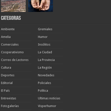
Categorias
Ambiente
Gremiales
Amelia
Humor
Comerciales
Insólitos
Cooperativismo
La Ciudad
Correo de Lectores
La Provincia
Cultura
La Región
Deportes
Novedades
Editorial
Policiales
El País
Política
Entrevistas
Ultimas noticias
Fotogalerías
Visperhumor