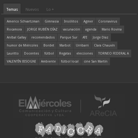
Temas
Nuevos
Lo +
Americo Schvartzman
Gimnasia
Insólitos
Agmer
Coronavirus
Rocamora
JORGE RUBÉN DÍAZ
vacunación
agenda
Mario Rovina
Aníbal Gallay
recomendados
Parque Sur
ATE
Jorge Díaz
humor de Miércoles
Bordet
Marbot
Urribarri
Clara Chauvín
Lauritto
Docentes
fútbol
Regatas
elecciones
TORNEO FEDERAL A
VALENTÍN BISOGNI
Ambiente
fútbol local
cine San Martín