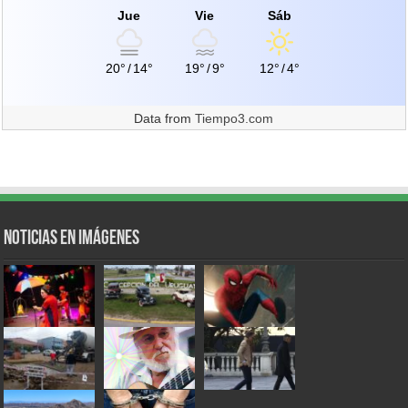
Jue
Vie
Sáb
20°
/
14°
19°
/
9°
12°
/
4°
Data from
Tiempo3.com
Noticias en Imágenes