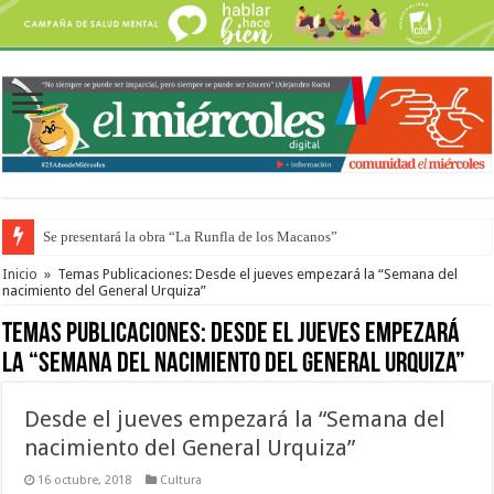
Se presentará la obra “La Runfla de los Macanos”
Preparan otro encuentro de autos clásicos y antiguos
Inicio
»
Temas Publicaciones: Desde el jueves empezará la “Semana del
nacimiento del General Urquiza”
Temas Publicaciones:
Desde el jueves empezará
la “Semana del nacimiento del General Urquiza”
Desde el jueves empezará la “Semana del
nacimiento del General Urquiza”
16 octubre, 2018
Cultura