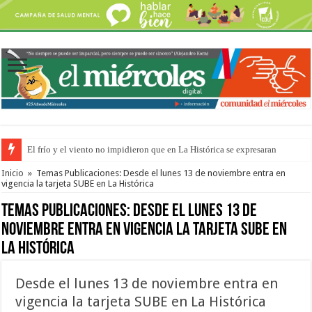
El frío y el viento no impidieron que en La Histórica se expresaran
OSER: Frigerio aseguró que mejoraron el servicio, redujeron el déficit e
Inicio
»
Temas Publicaciones: Desde el lunes 13 de noviembre entra en
vigencia la tarjeta SUBE en La Histórica
Temas Publicaciones:
Desde el lunes 13 de
noviembre entra en vigencia la tarjeta SUBE en
La Histórica
Desde el lunes 13 de noviembre entra en
vigencia la tarjeta SUBE en La Histórica