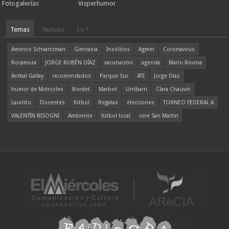
Fotogalerías
Visperhumor
Temas
Nuevos
Lo +
Americo Schvartzman
Gimnasia
Insólitos
Agmer
Coronavirus
Rocamora
JORGE RUBÉN DÍAZ
vacunación
agenda
Mario Rovina
Aníbal Gallay
recomendados
Parque Sur
ATE
Jorge Díaz
humor de Miércoles
Bordet
Marbot
Urribarri
Clara Chauvín
Lauritto
Docentes
fútbol
Regatas
elecciones
TORNEO FEDERAL A
VALENTÍN BISOGNI
Ambiente
fútbol local
cine San Martín