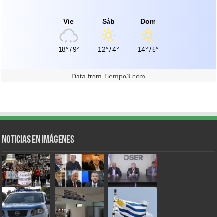
Vie
Sáb
Dom
18°
/
9°
12°
/
4°
14°
/
5°
Data from
Tiempo3.com
Noticias en Imágenes