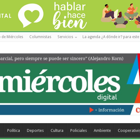
 de Miércoles
Columnistas
Servicios
La agenda ¿A dónde ir? para este 
a
Política
Deportes
Cultura
Policiales
Ambiente
Cooperativ