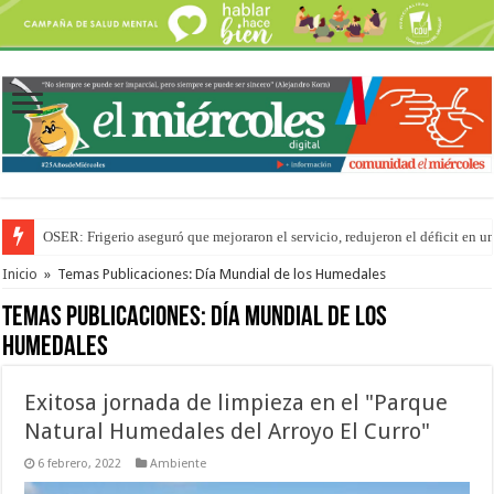
OSER: Frigerio aseguró que mejoraron el servicio, redujeron el déficit e
Por primera vez hicieron una cirugía de reconstrucción torácica en el Hospi
Inicio
»
Temas Publicaciones: Día Mundial de los Humedales
Temas Publicaciones:
Día Mundial de los
Humedales
Exitosa jornada de limpieza en el "Parque
Natural Humedales del Arroyo El Curro"
6 febrero, 2022
Ambiente