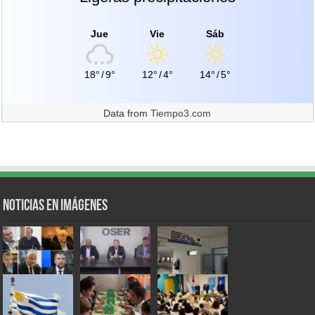
Jue
Vie
Sáb
18°
/
9°
12°
/
4°
14°
/
5°
Data from
Tiempo3.com
Noticias en Imágenes