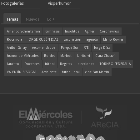
Fotogalerías
Visperhumor
Temas
Nuevos
Lo +
Americo Schvartzman
Gimnasia
Insólitos
Agmer
Coronavirus
Rocamora
JORGE RUBÉN DÍAZ
vacunación
agenda
Mario Rovina
Aníbal Gallay
recomendados
Parque Sur
ATE
Jorge Díaz
humor de Miércoles
Bordet
Marbot
Urribarri
Clara Chauvín
Lauritto
Docentes
fútbol
Regatas
elecciones
TORNEO FEDERAL A
VALENTÍN BISOGNI
Ambiente
fútbol local
cine San Martín