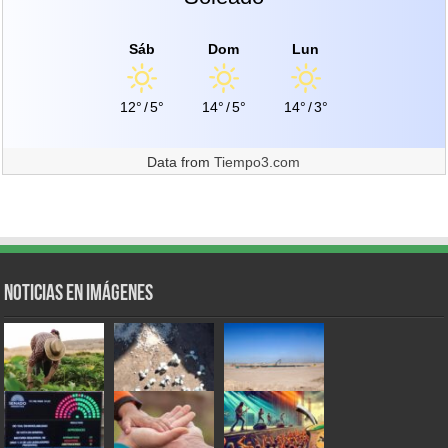
Sáb
Dom
Lun
12°
/
5°
14°
/
5°
14°
/
3°
Data from
Tiempo3.com
Noticias en Imágenes