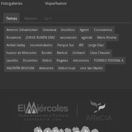
Fotogalerías
Visperhumor
Temas
Nuevos
Lo +
Americo Schvartzman
Gimnasia
Insólitos
Agmer
Coronavirus
Rocamora
JORGE RUBÉN DÍAZ
vacunación
agenda
Mario Rovina
Aníbal Gallay
recomendados
Parque Sur
ATE
Jorge Díaz
humor de Miércoles
Bordet
Marbot
Urribarri
Clara Chauvín
Lauritto
Docentes
fútbol
Regatas
elecciones
TORNEO FEDERAL A
VALENTÍN BISOGNI
Ambiente
fútbol local
cine San Martín