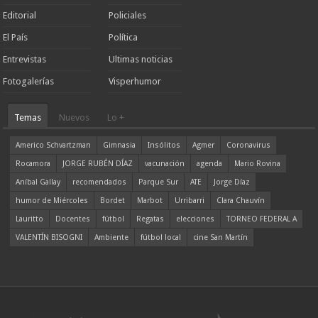
Editorial
Policiales
El País
Política
Entrevistas
Ultimas noticias
Fotogalerías
Visperhumor
Temas
Nuevos
Lo +
Americo Schvartzman
Gimnasia
Insólitos
Agmer
Coronavirus
Rocamora
JORGE RUBÉN DÍAZ
vacunación
agenda
Mario Rovina
Aníbal Gallay
recomendados
Parque Sur
ATE
Jorge Díaz
humor de Miércoles
Bordet
Marbot
Urribarri
Clara Chauvín
Lauritto
Docentes
fútbol
Regatas
elecciones
TORNEO FEDERAL A
VALENTÍN BISOGNI
Ambiente
fútbol local
cine San Martín