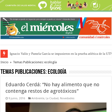
Ignacio Valín y Pamela García se impusieron en la prueba atlética de la UT
Traigo el litoral en mi canción: 100 años de Aníbal Sampayo
Inicio
»
Temas Publicaciones: ecología
Temas Publicaciones:
ecología
Eduardo Cerdá: “No hay alimento que no
contenga restos de agrotóxicos”
9 junio, 2016
Ambiente
,
La Ciudad
,
Novedades