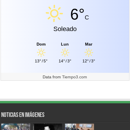
6°
C
Soleado
Dom
Lun
Mar
13°
/
5°
14°
/
3°
12°
/
3°
Data from
Tiempo3.com
Noticias en Imágenes