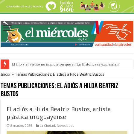
El frío y el viento no impidieron que en La Histórica se expresaran
OSER: Frigerio aseguró que mejoraron el servicio, redujeron el déficit e
Inicio
»
Temas Publicaciones: El adiós a Hilda Beatriz Bustos
Temas Publicaciones:
El adiós a Hilda Beatriz
Bustos
El adiós a Hilda Beatriz Bustos, artista
plástica uruguayense
8 marzo, 2025
La Ciudad
,
Novedades