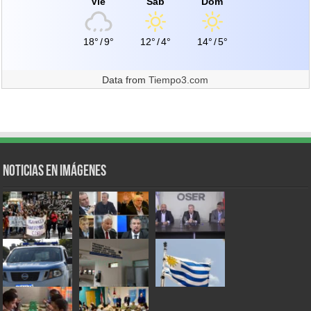
Vie
Sáb
Dom
18°
/
9°
12°
/
4°
14°
/
5°
Data from
Tiempo3.com
Noticias en Imágenes