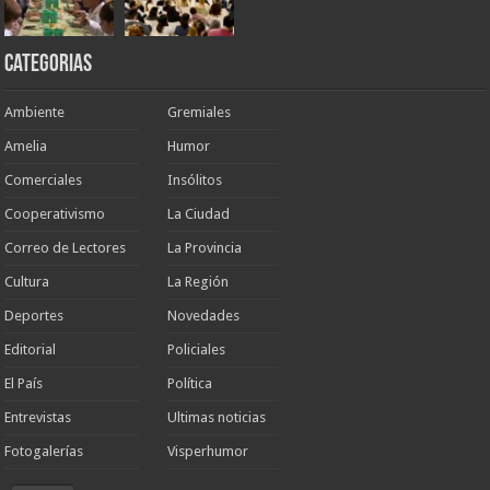
Categorias
Ambiente
Gremiales
Amelia
Humor
Comerciales
Insólitos
Cooperativismo
La Ciudad
Correo de Lectores
La Provincia
Cultura
La Región
Deportes
Novedades
Editorial
Policiales
El País
Política
Entrevistas
Ultimas noticias
Fotogalerías
Visperhumor