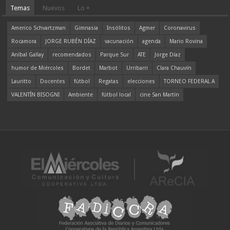
Temas
Nuevos
Lo +
Americo Schvartzman
Gimnasia
Insólitos
Agmer
Coronavirus
Rocamora
JORGE RUBÉN DÍAZ
vacunación
agenda
Mario Rovina
Aníbal Gallay
recomendados
Parque Sur
ATE
Jorge Díaz
humor de Miércoles
Bordet
Marbot
Urribarri
Clara Chauvín
Lauritto
Docentes
fútbol
Regatas
elecciones
TORNEO FEDERAL A
VALENTÍN BISOGNI
Ambiente
fútbol local
cine San Martín