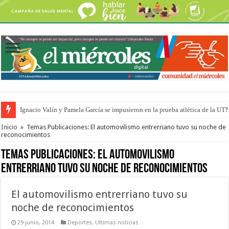
Ignacio Valín y Pamela García se impusieron en la prueba atlética de la UT
Traigo el litoral en mi canción: 100 años de Aníbal Sampayo
Inicio
»
Temas Publicaciones: El automovilismo entrerriano tuvo su noche de
reconocimientos
Temas Publicaciones:
El automovilismo
entrerriano tuvo su noche de reconocimientos
El automovilismo entrerriano tuvo su
noche de reconocimientos
29 junio, 2014
Deportes
,
Ultimas noticias