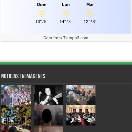
Dom
Lun
Mar
13°
/
5°
14°
/
3°
12°
/
3°
Data from
Tiempo3.com
Noticias en Imágenes