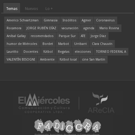
Temas
Nuevos
Lo +
Americo Schvartzman
Gimnasia
Insólitos
Agmer
Coronavirus
Rocamora
JORGE RUBÉN DÍAZ
vacunación
agenda
Mario Rovina
Aníbal Gallay
recomendados
Parque Sur
ATE
Jorge Díaz
humor de Miércoles
Bordet
Marbot
Urribarri
Clara Chauvín
Lauritto
Docentes
fútbol
Regatas
elecciones
TORNEO FEDERAL A
VALENTÍN BISOGNI
Ambiente
fútbol local
cine San Martín