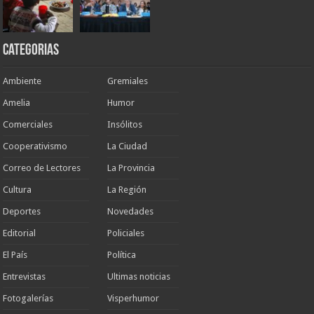
Categorias
Ambiente
Gremiales
Amelia
Humor
Comerciales
Insólitos
Cooperativismo
La Ciudad
Correo de Lectores
La Provincia
Cultura
La Región
Deportes
Novedades
Editorial
Policiales
El País
Política
Entrevistas
Ultimas noticias
Fotogalerías
Visperhumor