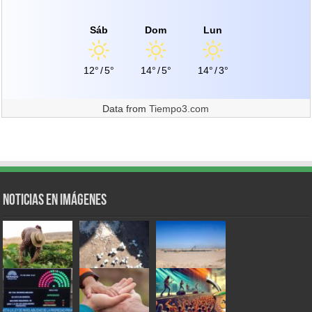
Sáb
Dom
Lun
12°
/
5°
14°
/
5°
14°
/
3°
Data from
Tiempo3.com
Noticias en Imágenes