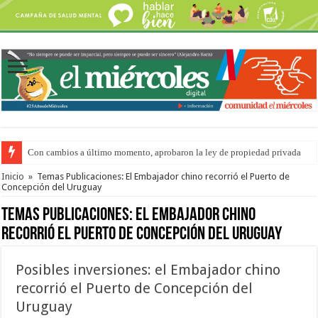
Con cambios a último momento, aprobaron la ley de propiedad privada
Adopción en Entre Ríos: el 35% de los 90 niños, niñas y adolescentes que 
Inicio
»
Temas Publicaciones: El Embajador chino recorrió el Puerto de
Concepción del Uruguay
Temas Publicaciones:
El Embajador chino
recorrió el Puerto de Concepción del Uruguay
Posibles inversiones: el Embajador chino
recorrió el Puerto de Concepción del
Uruguay