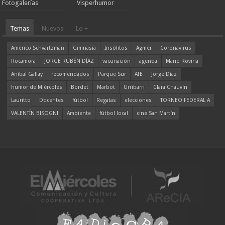
Fotogalerías
Visperhumor
Temas
Nuevos
Lo +
Americo Schvartzman
Gimnasia
Insólitos
Agmer
Coronavirus
Rocamora
JORGE RUBÉN DÍAZ
vacunación
agenda
Mario Rovina
Aníbal Gallay
recomendados
Parque Sur
ATE
Jorge Díaz
humor de Miércoles
Bordet
Marbot
Urribarri
Clara Chauvín
Lauritto
Docentes
fútbol
Regatas
elecciones
TORNEO FEDERAL A
VALENTÍN BISOGNI
Ambiente
fútbol local
cine San Martín