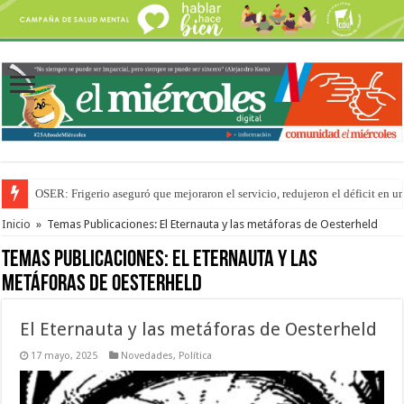
OSER: Frigerio aseguró que mejoraron el servicio, redujeron el déficit e
Por primera vez hicieron una cirugía de reconstrucción torácica en el Hospi
Inicio
»
Temas Publicaciones: El Eternauta y las metáforas de Oesterheld
Temas Publicaciones:
El Eternauta y las
metáforas de Oesterheld
El Eternauta y las metáforas de Oesterheld
17 mayo, 2025
Novedades
,
Política