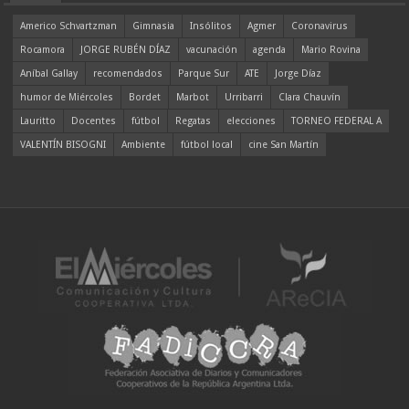
Americo Schvartzman
Gimnasia
Insólitos
Agmer
Coronavirus
Rocamora
JORGE RUBÉN DÍAZ
vacunación
agenda
Mario Rovina
Aníbal Gallay
recomendados
Parque Sur
ATE
Jorge Díaz
humor de Miércoles
Bordet
Marbot
Urribarri
Clara Chauvín
Lauritto
Docentes
fútbol
Regatas
elecciones
TORNEO FEDERAL A
VALENTÍN BISOGNI
Ambiente
fútbol local
cine San Martín