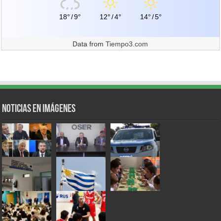
18°
/
9°
12°
/
4°
14°
/
5°
Data from
Tiempo3.com
Noticias en Imágenes