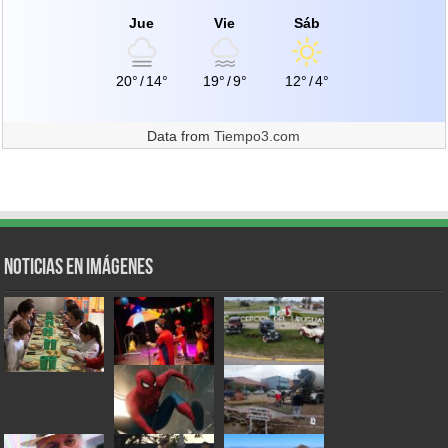
Jue
Vie
Sáb
20°
/
14°
19°
/
9°
12°
/
4°
Data from
Tiempo3.com
Noticias en Imágenes