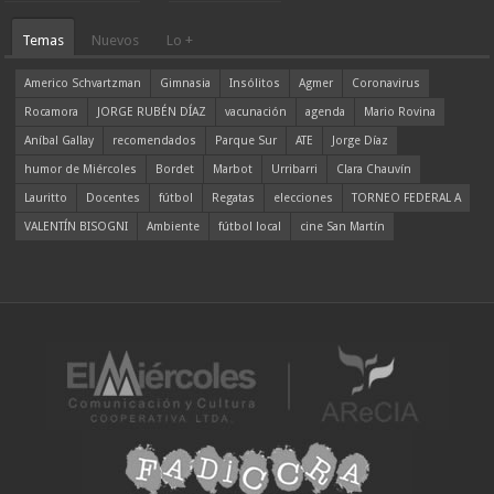
Temas
Nuevos
Lo +
Americo Schvartzman
Gimnasia
Insólitos
Agmer
Coronavirus
Rocamora
JORGE RUBÉN DÍAZ
vacunación
agenda
Mario Rovina
Aníbal Gallay
recomendados
Parque Sur
ATE
Jorge Díaz
humor de Miércoles
Bordet
Marbot
Urribarri
Clara Chauvín
Lauritto
Docentes
fútbol
Regatas
elecciones
TORNEO FEDERAL A
VALENTÍN BISOGNI
Ambiente
fútbol local
cine San Martín