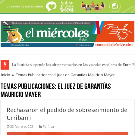
La Justicia suspende los ultraprocesados en las viandas escolares de Entre 
Se presentará la obra “La Runfla de los Macanos”
Inicio
»
Temas Publicaciones: el juez de Garantías Mauricio Mayer
Temas Publicaciones:
el juez de Garantías
Mauricio Mayer
Rechazaron el pedido de sobreseimiento de
Urribarri
23 febrero, 2021
Política