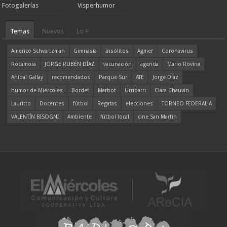
Fotogalerías
Visperhumor
Temas
Nuevos
Lo +
Americo Schvartzman
Gimnasia
Insólitos
Agmer
Coronavirus
Rocamora
JORGE RUBÉN DÍAZ
vacunación
agenda
Mario Rovina
Aníbal Gallay
recomendados
Parque Sur
ATE
Jorge Díaz
humor de Miércoles
Bordet
Marbot
Urribarri
Clara Chauvín
Lauritto
Docentes
fútbol
Regatas
elecciones
TORNEO FEDERAL A
VALENTÍN BISOGNI
Ambiente
fútbol local
cine San Martín