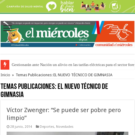
Gestionarán ante Nación un alivio en las tarifas eléctricas para el sector fore
La media sanción a la ley de Inviolabilidad ya ingresó en revisión a Diputa
Inicio
»
Temas Publicaciones: EL NUEVO TÉCNICO DE GIMNASIA
Temas Publicaciones:
EL NUEVO TÉCNICO DE
GIMNASIA
Víctor Zwenger: “Se puede ser pobre pero
limpio”
28 junio, 2014
Deportes
,
Novedades