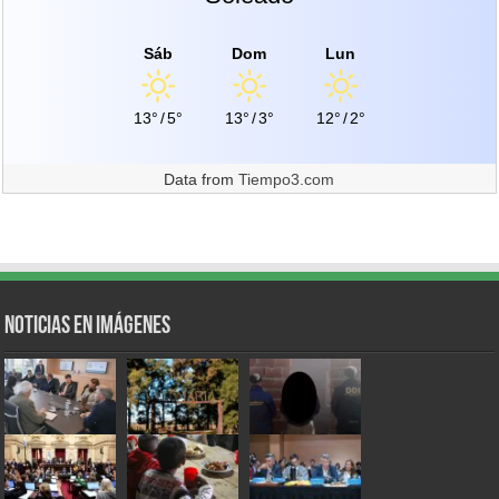
Sáb
Dom
Lun
13°
/
5°
13°
/
3°
12°
/
2°
Data from
Tiempo3.com
Noticias en Imágenes