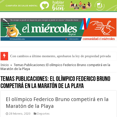
Con cambios a último momento, aprobaron la ley de propiedad privada
Del viernes 7 al domingo 9 de agosto: la agenda ¿A dónde ir? para este find
Inicio
»
Temas Publicaciones: El olímpico Federico Bruno competirá en la
Maratón de la Playa
Temas Publicaciones:
El olímpico Federico Bruno
competirá en la Maratón de la Playa
El olímpico Federico Bruno competirá en la
Maratón de la Playa
28 febrero, 2020
Deportes