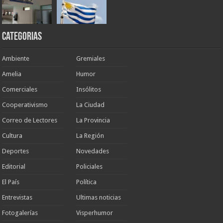
Categorias
Ambiente
Gremiales
Amelia
Humor
Comerciales
Insólitos
Cooperativismo
La Ciudad
Correo de Lectores
La Provincia
Cultura
La Región
Deportes
Novedades
Editorial
Policiales
El País
Política
Entrevistas
Ultimas noticias
Fotogalerías
Visperhumor