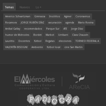
Temas
Nuevos
Lo +
Americo Schvartzman
Gimnasia
Insólitos
Agmer
Coronavirus
Rocamora
JORGE RUBÉN DÍAZ
vacunación
agenda
Mario Rovina
Aníbal Gallay
recomendados
Parque Sur
ATE
Jorge Díaz
humor de Miércoles
Bordet
Marbot
Urribarri
Clara Chauvín
Lauritto
Docentes
fútbol
Regatas
elecciones
TORNEO FEDERAL A
VALENTÍN BISOGNI
Ambiente
fútbol local
cine San Martín