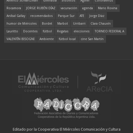
Americo Schvartzman
Gimnasia
Insólitos
Agmer
Coronavirus
Rocamora
JORGE RUBÉN DÍAZ
vacunación
agenda
Mario Rovina
Aníbal Gallay
recomendados
Parque Sur
ATE
Jorge Díaz
humor de Miércoles
Bordet
Marbot
Urribarri
Clara Chauvín
Lauritto
Docentes
fútbol
Regatas
elecciones
TORNEO FEDERAL A
VALENTÍN BISOGNI
Ambiente
fútbol local
cine San Martín
Editado por la Cooperativa El Miércoles Comunicación y Cultura