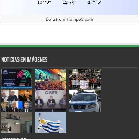
18°
/
9°
12°
/
4°
14°
/
5°
Data from
Tiempo3.com
Noticias en Imágenes