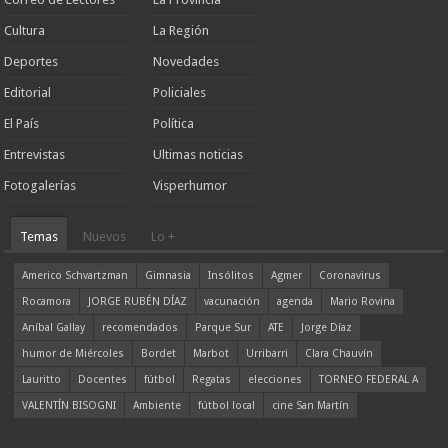
Cultura
La Región
Deportes
Novedades
Editorial
Policiales
El País
Política
Entrevistas
Ultimas noticias
Fotogalerías
Visperhumor
Temas
Nuevos
Lo +
Americo Schvartzman
Gimnasia
Insólitos
Agmer
Coronavirus
Rocamora
JORGE RUBÉN DÍAZ
vacunación
agenda
Mario Rovina
Aníbal Gallay
recomendados
Parque Sur
ATE
Jorge Díaz
humor de Miércoles
Bordet
Marbot
Urribarri
Clara Chauvín
Lauritto
Docentes
fútbol
Regatas
elecciones
TORNEO FEDERAL A
VALENTÍN BISOGNI
Ambiente
fútbol local
cine San Martín