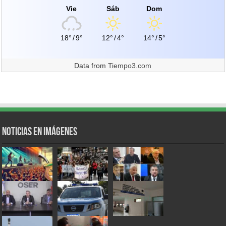
Vie
Sáb
Dom
18°
/
9°
12°
/
4°
14°
/
5°
Data from
Tiempo3.com
Noticias en Imágenes