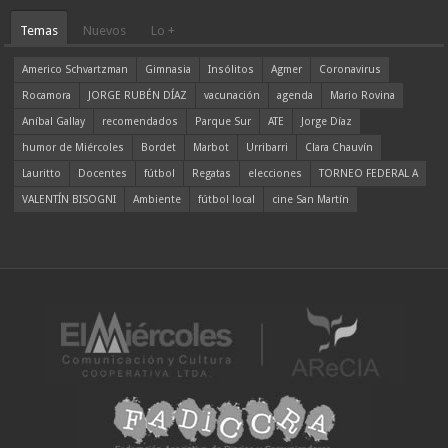
Temas
Nuevos
Lo +
Americo Schvartzman
Gimnasia
Insólitos
Agmer
Coronavirus
Rocamora
JORGE RUBÉN DÍAZ
vacunación
agenda
Mario Rovina
Aníbal Gallay
recomendados
Parque Sur
ATE
Jorge Díaz
humor de Miércoles
Bordet
Marbot
Urribarri
Clara Chauvín
Lauritto
Docentes
fútbol
Regatas
elecciones
TORNEO FEDERAL A
VALENTÍN BISOGNI
Ambiente
fútbol local
cine San Martín