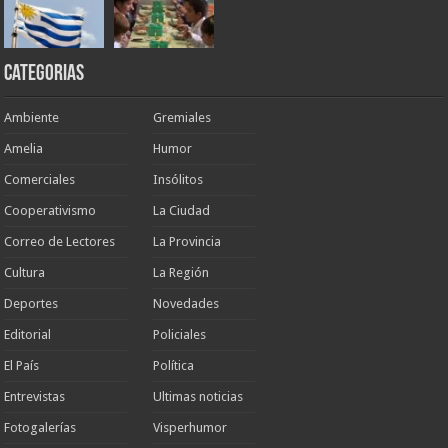
Categorias
Ambiente
Gremiales
Amelia
Humor
Comerciales
Insólitos
Cooperativismo
La Ciudad
Correo de Lectores
La Provincia
Cultura
La Región
Deportes
Novedades
Editorial
Policiales
El País
Política
Entrevistas
Ultimas noticias
Fotogalerías
Visperhumor