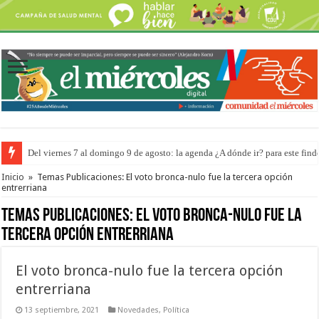
Del viernes 7 al domingo 9 de agosto: la agenda ¿A dónde ir? para este find
El frío y el viento no impidieron que en La Histórica se expresaran
Inicio
»
Temas Publicaciones: El voto bronca-nulo fue la tercera opción
entrerriana
Temas Publicaciones:
El voto bronca-nulo fue la
tercera opción entrerriana
El voto bronca-nulo fue la tercera opción
entrerriana
13 septiembre, 2021
Novedades
,
Política