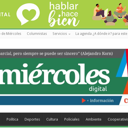
 de Miércoles
Columnistas
Servicios
La agenda ¿A dónde ir? para este 
a
Política
Deportes
Cultura
Policiales
Ambiente
Cooperativ