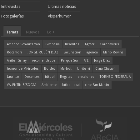
Entrevistas
Ultimas noticias
Fotogalerías
Visperhumor
Temas
Nuevos
Lo +
Americo Schvartzman
Gimnasia
Insólitos
Agmer
Coronavirus
Rocamora
JORGE RUBÉN DÍAZ
vacunación
agenda
Mario Rovina
Aníbal Gallay
recomendados
Parque Sur
ATE
Jorge Díaz
humor de Miércoles
Bordet
Marbot
Urribarri
Clara Chauvín
Lauritto
Docentes
fútbol
Regatas
elecciones
TORNEO FEDERAL A
VALENTÍN BISOGNI
Ambiente
fútbol local
cine San Martín