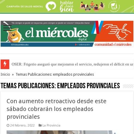
OSER: Frigerio aseguró que mejoraron el servicio, redujeron el déficit e
Por primera vez hicieron una cirugía de reconstrucción torácica en el Hospi
Inicio
»
Temas Publicaciones: empleados provinciales
Temas Publicaciones:
empleados provinciales
Con aumento retroactivo desde este
sábado cobrarán los empleados
provinciales
24 febrero, 2022
La Provincia