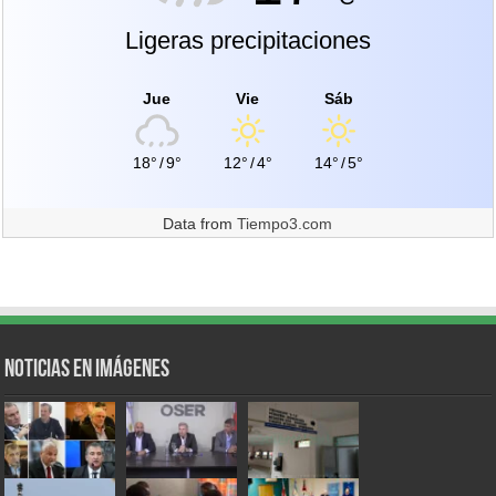
Ligeras precipitaciones
Jue
Vie
Sáb
18°
/
9°
12°
/
4°
14°
/
5°
Data from
Tiempo3.com
Noticias en Imágenes