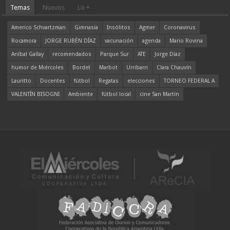
Temas
Nuevos
Lo +
Americo Schvartzman
Gimnasia
Insólitos
Agmer
Coronavirus
Rocamora
JORGE RUBÉN DÍAZ
vacunación
agenda
Mario Rovina
Aníbal Gallay
recomendados
Parque Sur
ATE
Jorge Díaz
humor de Miércoles
Bordet
Marbot
Urribarri
Clara Chauvín
Lauritto
Docentes
fútbol
Regatas
elecciones
TORNEO FEDERAL A
VALENTÍN BISOGNI
Ambiente
fútbol local
cine San Martín