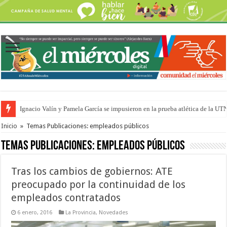
Ignacio Valín y Pamela García se impusieron en la prueba atlética de la UT
Traigo el litoral en mi canción: 100 años de Aníbal Sampayo
Inicio
»
Temas Publicaciones: empleados públicos
Temas Publicaciones:
empleados públicos
Tras los cambios de gobiernos: ATE
preocupado por la continuidad de los
empleados contratados
6 enero, 2016
La Provincia
,
Novedades