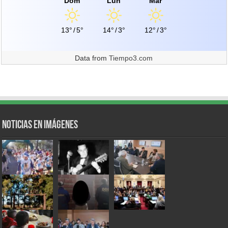
Dom
Lun
Mar
13°
/
5°
14°
/
3°
12°
/
3°
Data from
Tiempo3.com
Noticias en Imágenes